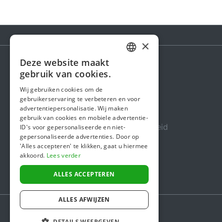
×
Deze website maakt
DUTCH
gebruik van cookies.
Steunactie
FRENCH
Wij gebruiken cookies om de
Over ons
gebruikerservaring te verbeteren en voor
ENGLISH
advertentiepersonalisatie. Wij maken
In de media
gebruik van cookies en mobiele advertentie-
Veiligheid & Betrouwbaarheid
ID's voor gepersonaliseerde en niet-
gepersonaliseerde advertenties. Door op
Algemene voorwaarden
'Alles accepteren' te klikken, gaat u hiermee
akkoord.
Lees verder
Privacybeleid
Cookiebeleid
ALLES ACCEPTEREN
ALLES AFWIJZEN
DETAILS WEERGEVEN