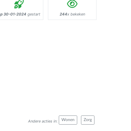
p 30-01-2024
gestart
244
x bekeken
Wonen
Zorg
Andere acties in
: