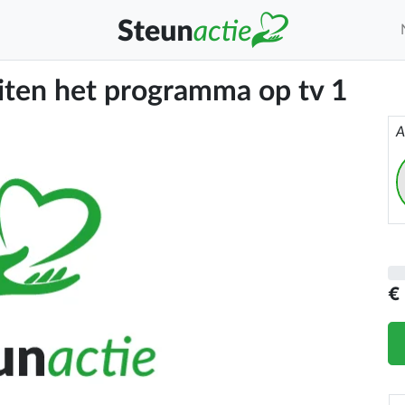
iten het programma op tv 1
A
€