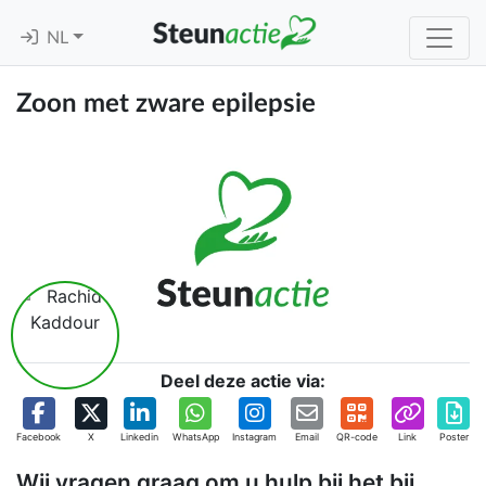
NL
Zoon met zware epilepsie
Deel deze actie via:
Facebook
X
Linkedin
WhatsApp
Instagram
Email
QR-code
Link
Poster
Wij vragen graag om u hulp bij het bij