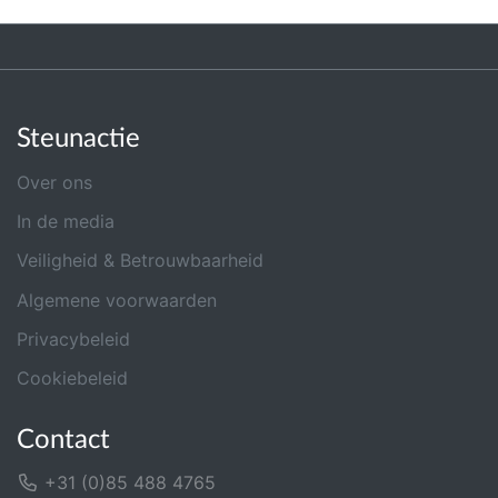
Steunactie
Over ons
In de media
Veiligheid & Betrouwbaarheid
Algemene voorwaarden
Privacybeleid
Cookiebeleid
Contact
+31 (0)85 488 4765