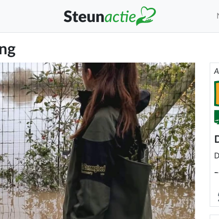
ing
A
D
D
D
t
o