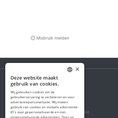
Misbruik melden
×
Deze website maakt
DUTCH
gebruik van cookies.
Steunactie
FRENCH
Wij gebruiken cookies om de
Over ons
gebruikerservaring te verbeteren en voor
ENGLISH
advertentiepersonalisatie. Wij maken
In de media
gebruik van cookies en mobiele advertentie-
Veiligheid & Betrouwbaarheid
ID's voor gepersonaliseerde en niet-
gepersonaliseerde advertenties. Door op