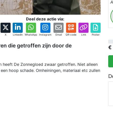
A
E
d
w
Deel deze actie via:
d
a
X
Linkedin
WhatsApp
Instagram
Email
QR-code
Link
Poster
z
n die getroffen zijn door de
€
g
-
h
 heeft De Zonnegloed zwaar getroffen. Niet alleen
-
 een hoop schade. Omheiningen, materiaal etc zullen
n
D
o
-
p
-
g