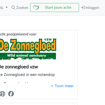
Start jouw actie
NL
Zoeken
Inloggen
ctie georganiseerd voor:
De zonnegloed vzw
e Zonnegloed in een notendop
e Zonnegloed is een sanctuary.
at is een plek waar wilde dieren zonder
huis toch een definitieve thuis vinden. Bij
ns zijn dat er ondertussen meer dan 400.