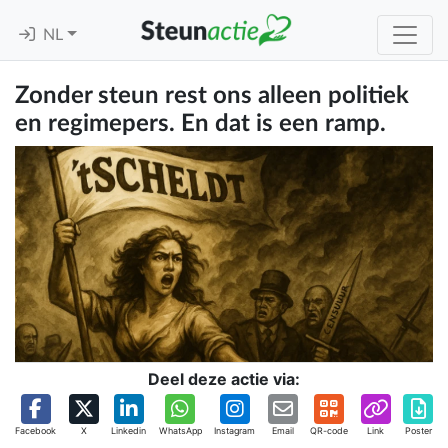
NL
Zonder steun rest ons alleen politiek
en regimepers. En dat is een ramp.
Deel deze actie via:
Facebook
X
Linkedin
WhatsApp
Instagram
Email
QR-code
Link
Poster