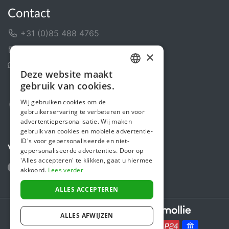
Contact
+31 (0)85 488 4765
Contactformulier
×
Helpcentrum
Deze website maakt
DUTCH
gebruik van cookies.
FRENCH
Wij gebruiken cookies om de
gebruikerservaring te verbeteren en voor
ENGLISH
advertentiepersonalisatie. Wij maken
gebruik van cookies en mobiele advertentie-
ID's voor gepersonaliseerde en niet-
Volg ons
gepersonaliseerde advertenties. Door op
'Alles accepteren' te klikken, gaat u hiermee
akkoord.
Lees verder
ALLES ACCEPTEREN
Secure payments powered by
ALLES AFWIJZEN