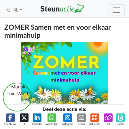
NL
ZOMER Samen met en voor elkaar
minimahulp
Deel deze actie via:
Facebook
X
Linkedin
WhatsApp
Instagram
Email
QR-code
Link
Poster