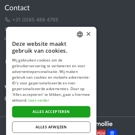
Contact
+31 (0)85 488 4765
Contactformulier
×
Helpcentrum
Deze website maakt
DUTCH
gebruik van cookies.
FRENCH
Wij gebruiken cookies om de
gebruikerservaring te verbeteren en voor
ENGLISH
advertentiepersonalisatie. Wij maken
gebruik van cookies en mobiele advertentie-
ID's voor gepersonaliseerde en niet-
Volg ons
gepersonaliseerde advertenties. Door op
'Alles accepteren' te klikken, gaat u hiermee
akkoord.
Lees verder
ALLES ACCEPTEREN
Secure payments powered by
ALLES AFWIJZEN