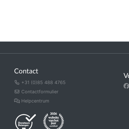
Contact
V
+31 (0)85 488 4765
Contactformulier
Helpcentrum