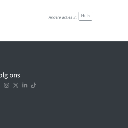
Hulp
Andere acties in
:
olg ons