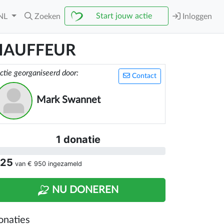
Start jouw actie
NL
Zoeken
Inloggen
CHAUFFEUR
ctie georganiseerd door:
Contact
Mark Swannet
1 donatie
 25
van
€ 950
ingezameld
NU DONEREN
onaties