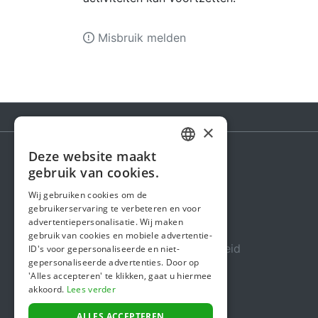
Misbruik melden
×
Deze website maakt
DUTCH
gebruik van cookies.
Steunactie
FRENCH
Wij gebruiken cookies om de
Over ons
gebruikerservaring te verbeteren en voor
ENGLISH
advertentiepersonalisatie. Wij maken
In de media
gebruik van cookies en mobiele advertentie-
Veiligheid & Betrouwbaarheid
ID's voor gepersonaliseerde en niet-
gepersonaliseerde advertenties. Door op
Algemene voorwaarden
'Alles accepteren' te klikken, gaat u hiermee
akkoord.
Lees verder
Privacybeleid
Cookiebeleid
ALLES ACCEPTEREN