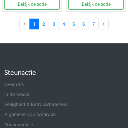
Bekijk de actie
Bekijk de actie
1
2
3
4
5
6
7
Steunactie
Over ons
In de media
Veiligheid & Betrouwbaarheid
Algemene voorwaarden
Privacybeleid