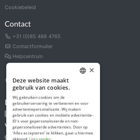
Cookiebeleid
Contact
+31 (0)85 488 4765
Contactformulier
Helpcentrum
×
Deze website maakt
DUTCH
gebruik van cookies.
FRENCH
Wij gebruiken cookies om de
Deel ons
gebruikerservaring te verbeteren en voor
ENGLISH
advertentiepersonalisatie. Wij maken
gebruik van cookies en mobiele advertentie-
ID's voor gepersonaliseerde en niet-
Volg ons
gepersonaliseerde advertenties. Door op
'Alles accepteren' te klikken, gaat u hiermee
akkoord.
Lees verder