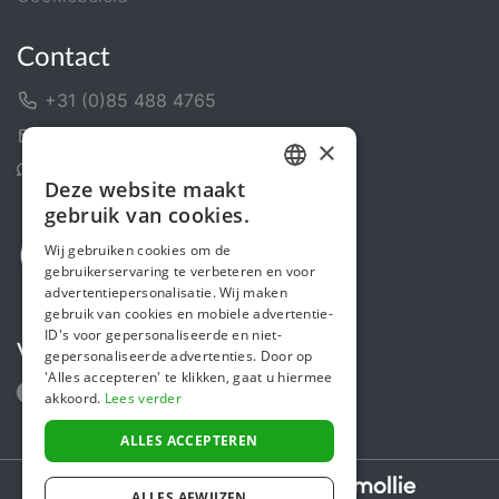
Contact
+31 (0)85 488 4765
Contactformulier
×
Helpcentrum
Deze website maakt
DUTCH
gebruik van cookies.
FRENCH
Wij gebruiken cookies om de
gebruikerservaring te verbeteren en voor
ENGLISH
advertentiepersonalisatie. Wij maken
gebruik van cookies en mobiele advertentie-
ID's voor gepersonaliseerde en niet-
Volg ons
gepersonaliseerde advertenties. Door op
'Alles accepteren' te klikken, gaat u hiermee
akkoord.
Lees verder
ALLES ACCEPTEREN
Secure payments powered by
ALLES AFWIJZEN