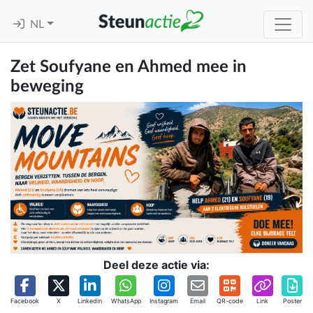
NL
Zet Soufyane en Ahmed mee in
beweging
Deel deze actie via:
Facebook
X
Linkedin
WhatsApp
Instagram
Email
QR-code
Link
Poster