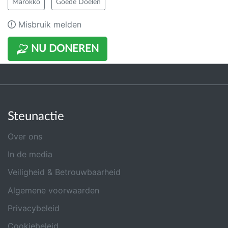
Marokko
Goede Doelen
Misbruik melden
NU DONEREN
Steunactie
Over ons
In de media
Veiligheid & Betrouwbaarheid
Algemene voorwaarden
Privacybeleid
Cookiebeleid