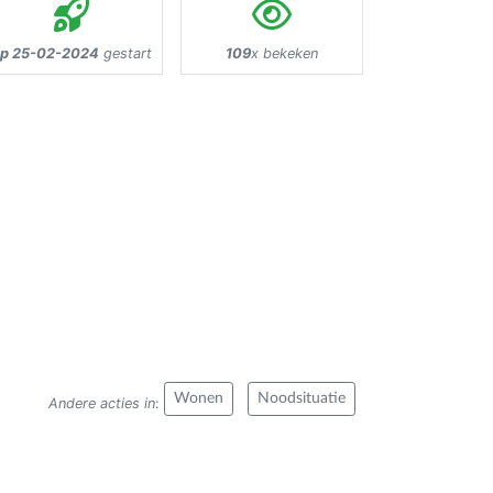
p 25-02-2024
gestart
109
x bekeken
Wonen
Noodsituatie
Andere acties in
: