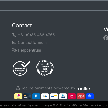
Contact
V
+31 (0)85 488 4765
Contactformulier
Helpcentrum
Secure payments powered by
is een initiatief van Sponsor Europe B.V.
© 2026 Alle rechten voorbehoud