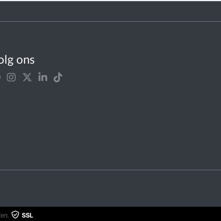
olg ons
en.
SSL