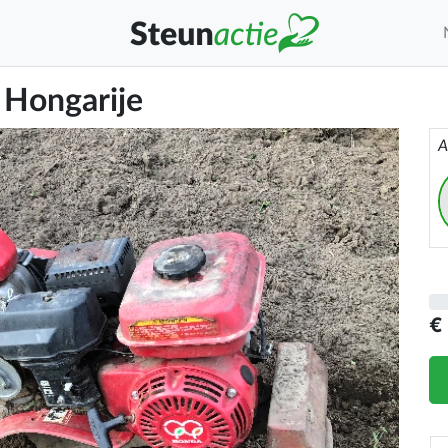
n Hongarije
A
€