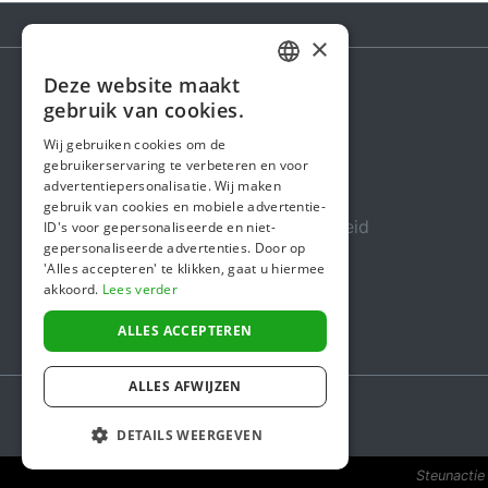
×
Deze website maakt
DUTCH
gebruik van cookies.
Steunactie
FRENCH
Wij gebruiken cookies om de
Over ons
gebruikerservaring te verbeteren en voor
ENGLISH
advertentiepersonalisatie. Wij maken
In de media
gebruik van cookies en mobiele advertentie-
Veiligheid & Betrouwbaarheid
ID's voor gepersonaliseerde en niet-
gepersonaliseerde advertenties. Door op
Algemene voorwaarden
'Alles accepteren' te klikken, gaat u hiermee
akkoord.
Lees verder
Privacybeleid
Cookiebeleid
ALLES ACCEPTEREN
ALLES AFWIJZEN
DETAILS WEERGEVEN
Steunactie 