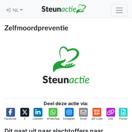
NL
Zelfmoordpreventie
Deel deze actie via:
Facebook
X
Linkedin
WhatsApp
Instagram
Email
QR-code
Link
Poster
Dit gaat uit naar slachtoffers naar