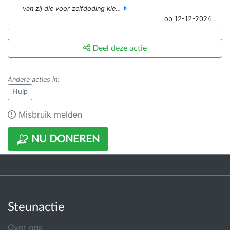
van zij die voor zelfdoding kie…
op 12-12-2024
Deel deze actie
Andere acties in
:
Hulp
Misbruik melden
NU DONEREN
Steunactie
Over ons