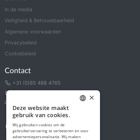
In de media
Veiligheid & Betrouwbaarheid
Algemene voorwaarden
Privacybeleid
Cookiebeleid
Contact
+31 (0)85 488 4765
Contactformulier
×
Helpcentrum
Deze website maakt
DUTCH
gebruik van cookies.
FRENCH
Wij gebruiken cookies om de
gebruikerservaring te verbeteren en voor
ENGLISH
advertentiepersonalisatie. Wij maken