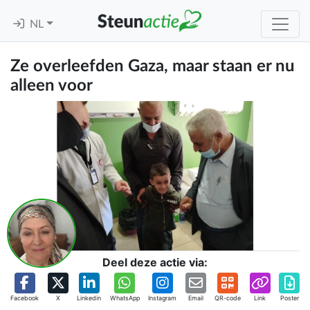
NL
Ze overleefden Gaza, maar staan er nu
alleen voor
Deel deze actie via:
Facebook
X
Linkedin
WhatsApp
Instagram
Email
QR-code
Link
Poster