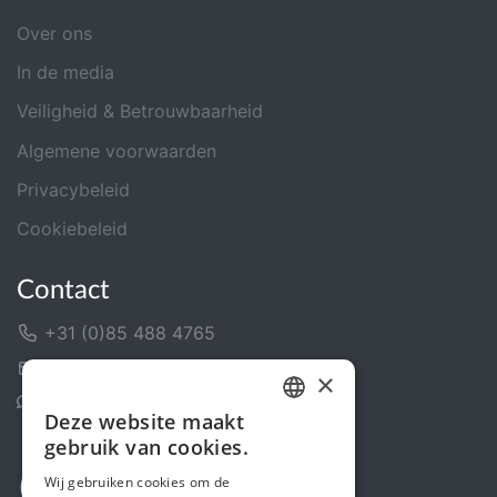
Over ons
In de media
Veiligheid & Betrouwbaarheid
Algemene voorwaarden
Privacybeleid
Cookiebeleid
Contact
+31 (0)85 488 4765
Contactformulier
×
Helpcentrum
Deze website maakt
DUTCH
gebruik van cookies.
FRENCH
Wij gebruiken cookies om de