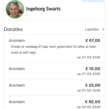
vergroten, zonder dat dit afbreuk doet aan de
traditionele manier van leven.
Ingeborg Swarts
Wij proberen dit te bereiken door te luisteren naar
en samen te werken met lokale instanties. Zij zijn
Donaties
onze oren en ogen in de gemeenschap en weten
welke problemen er spelen.
Anoniem
€ 67,00
Omdat je vandaag 67 jaar bent geworden! En alles al hebt,
zoals je zelf zegt.
op 27-03-2026
Anoniem
€ 10,00
op 27-03-2026
Anoniem
€ 25,00
op 07-02-2026
Anoniem
€ 50,00
op 04-02-2026