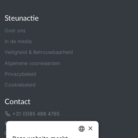
Steunactie
Over ons
In de media
Veiligheid & Betrouwbaarheid
Algemene voorwaarden
Privacybeleid
Cookiebeleid
Contact
+31 (0)85 488 4765
Contactformulier
×
Helpcentrum