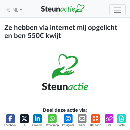
NL
Ze hebben via internet mij opgelicht
en ben 550€ kwijt
Deel deze actie via:
Facebook
X
Linkedin
WhatsApp
Instagram
Email
QR-code
Link
Poster