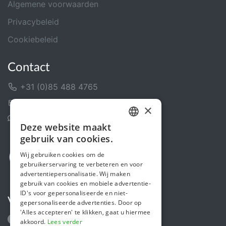
Algemene voorwaarden
Privacybeleid
Cookiebeleid
Contact
+31 (0)85 488 4765
Contactformulier
×
Helpcentrum
Deze website maakt
DUTCH
gebruik van cookies.
FRENCH
Wij gebruiken cookies om de
gebruikerservaring te verbeteren en voor
ENGLISH
advertentiepersonalisatie. Wij maken
gebruik van cookies en mobiele advertentie-
ID's voor gepersonaliseerde en niet-
Volg ons
gepersonaliseerde advertenties. Door op
'Alles accepteren' te klikken, gaat u hiermee
akkoord.
Lees verder