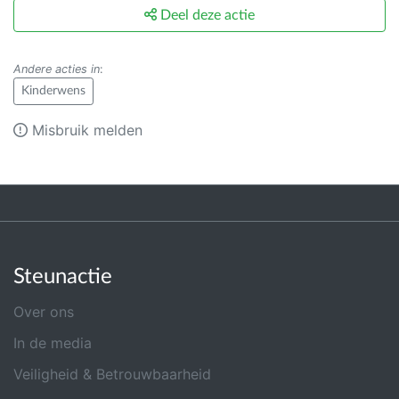
Deel deze actie
Andere acties in
:
Kinderwens
Misbruik melden
Steunactie
Over ons
In de media
Veiligheid & Betrouwbaarheid