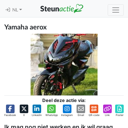
NL
Yamaha aerox
Deel deze actie via:
Facebook
X
Linkedin
WhatsApp
Instagram
Email
QR-code
Link
Poster
Ik mag nog niet werken en ik wil graag