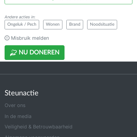
Andere acties in
:
Ongeluk / Pech
Wonen
Brand
Noodsituatie
Misbruik melden
NU DONEREN
Steunactie
Over ons
In de media
Veiligheid & Betrouwbaarheid