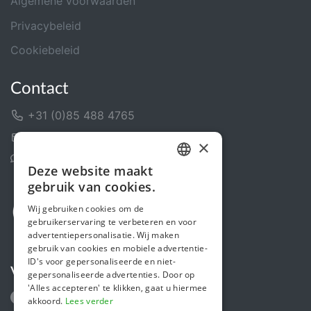
Algemene voorwaarden
Privacybeleid
Cookiebeleid
Contact
+31 (0)85 488 4765
Contactformulier
×
Helpcentrum
Deze website maakt
DUTCH
gebruik van cookies.
FRENCH
Wij gebruiken cookies om de
gebruikerservaring te verbeteren en voor
ENGLISH
advertentiepersonalisatie. Wij maken
gebruik van cookies en mobiele advertentie-
ID's voor gepersonaliseerde en niet-
Volg ons
gepersonaliseerde advertenties. Door op
'Alles accepteren' te klikken, gaat u hiermee
akkoord.
Lees verder