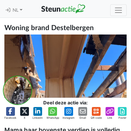
NL
Woning brand Destelbergen
Deel deze actie via:
Facebook
X
Linkedin
WhatsApp
Instagram
Email
QR-code
Link
Poster
Mama haar bovenste verdiep is volledig