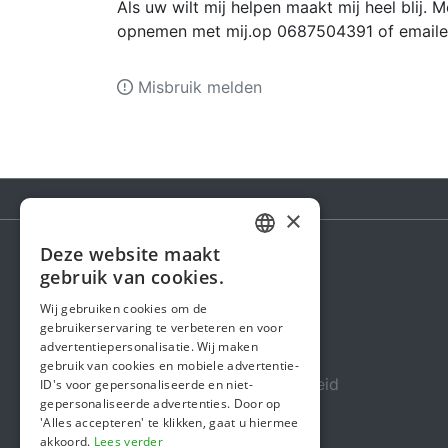
Als uw wilt mij helpen maakt mij heel blij.
opnemen met mij.op 0687504391 of email
Misbruik melden
×
Deze website maakt
DUTCH
gebruik van cookies.
Steunactie
FRENCH
Wij gebruiken cookies om de
Over ons
gebruikerservaring te verbeteren en voor
ENGLISH
advertentiepersonalisatie. Wij maken
In de media
gebruik van cookies en mobiele advertentie-
Veiligheid & Betrouwbaarheid
ID's voor gepersonaliseerde en niet-
gepersonaliseerde advertenties. Door op
Algemene voorwaarden
'Alles accepteren' te klikken, gaat u hiermee
akkoord.
Lees verder