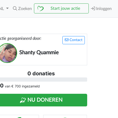
Start jouw actie
NL
Zoeken
Inloggen
ctie georganiseerd door:
Contact
Shanty Quammie
0 donaties
 0
van
€ 700
ingezameld
NU DONEREN