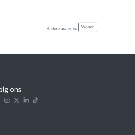
Wonen
Andere acties in
:
olg ons