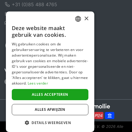
+31 (0)85 488 4765
Contactformulier
×
Helpcentrum
Deze website maakt
DUTCH
gebruik van cookies.
FRENCH
Wij gebruiken cookies om de
gebruikerservaring te verbeteren en voor
ENGLISH
advertentiepersonalisatie. Wij maken
gebruik van cookies en mobiele advertentie-
ID's voor gepersonaliseerde en niet-
Volg ons
gepersonaliseerde advertenties. Door op
'Alles accepteren' te klikken, gaat u hiermee
akkoord.
Lees verder
ALLES ACCEPTEREN
Secure payments powered by
ALLES AFWIJZEN
DETAILS WEERGEVEN
Steunactie is een initiatief van Sponsor Europe B.V.
© 2026 Alle