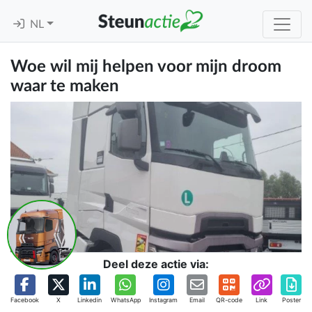
NL
Woe wil mij helpen voor mijn droom
waar te maken
Deel deze actie via:
Facebook
X
Linkedin
WhatsApp
Instagram
Email
QR-code
Link
Poster