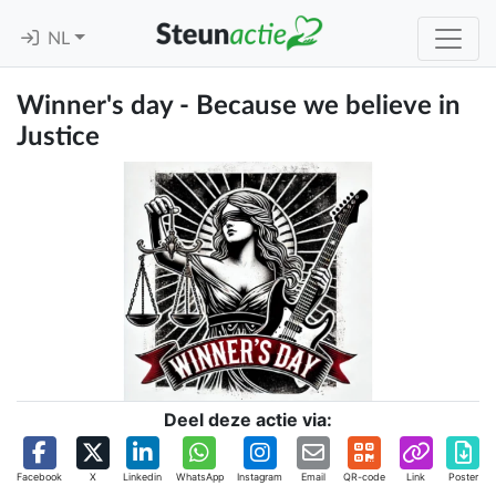
NL
Winner's day - Because we believe in
Justice
Deel deze actie via:
Facebook
X
Linkedin
WhatsApp
Instagram
Email
QR-code
Link
Poster