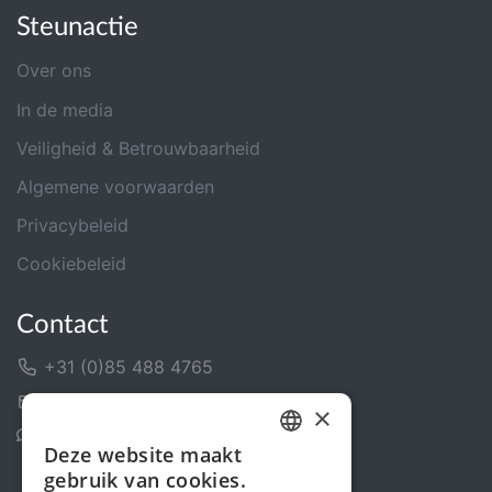
Steunactie
Over ons
In de media
Veiligheid & Betrouwbaarheid
Algemene voorwaarden
Privacybeleid
Cookiebeleid
Contact
+31 (0)85 488 4765
Contactformulier
×
Helpcentrum
Deze website maakt
DUTCH
gebruik van cookies.