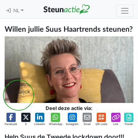
NL
Willen jullie Suus Haartrends steunen?
Deel deze actie via:
Facebook
X
Linkedin
WhatsApp
Instagram
Email
QR-code
Link
Poster
Help Suus de Tweede lockdown door!!!