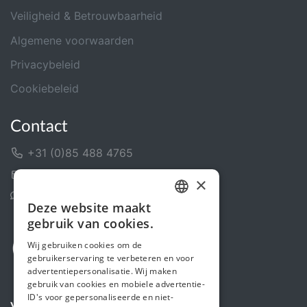
Veiligheid & Betrouwbaarheid
Algemene voorwaarden
Privacybeleid
Cookiebeleid
Contact
+31 (0)85 488 4765
Contactformulier
×
Helpcentrum
Deze website maakt
DUTCH
gebruik van cookies.
FRENCH
Wij gebruiken cookies om de
gebruikerservaring te verbeteren en voor
ENGLISH
advertentiepersonalisatie. Wij maken
gebruik van cookies en mobiele advertentie-
ID's voor gepersonaliseerde en niet-