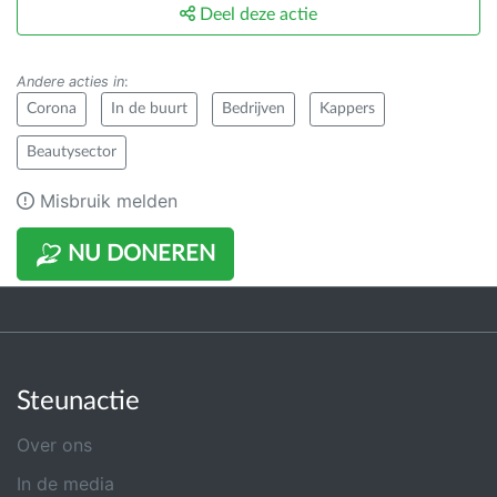
Deel deze actie
Andere acties in
:
Corona
In de buurt
Bedrijven
Kappers
Beautysector
Misbruik melden
NU DONEREN
Steunactie
Over ons
In de media