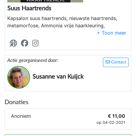
Suus Haartrends
Kapsalon suus haartrends, nieuwste haartrends,
metamorfose, Ammonia vrije haarkleuring,
Natulique, O’ right, Fuente en Matrix. Altijd met
extra zorg!
Actie georganiseerd door:
Contact
Susanne van Kuijck
Donaties
Anoniem
€ 11,00
op 04-02-2021