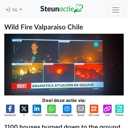
NL
Wild Fire Valparaiso Chile
Deel deze actie via:
Facebook
X
Linkedin
WhatsApp
Instagram
Email
QR-code
Link
Poster
1100 houses burned down to the ground.