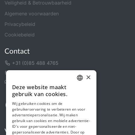
Veiligheid & Betrouwbaarheid
Algemene voorwaarden
Privacybeleid
Cookiebeleid
Contact
+31 (0)85 488 4765
Contactformulier
×
Helpcentrum
Deze website maakt
DUTCH
gebruik van cookies.
FRENCH
Wij gebruiken cookies om de
gebruikerservaring te verbeteren en voor
ENGLISH
advertentiepersonalisatie. Wij maken
gebruik van cookies en mobiele advertentie-
ID's voor gepersonaliseerde en niet-
Volg ons
gepersonaliseerde advertenties. Door op