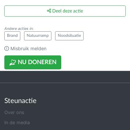
Deel deze actie
Andere acties in
:
Brand
Natuurramp
Noodsituatie
Misbruik melden
NU DONEREN
Steunactie
Over ons
In de media