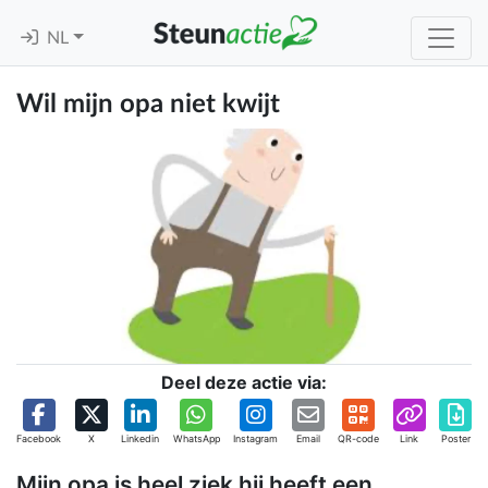
NL
Wil mijn opa niet kwijt
Deel deze actie via:
Facebook
X
Linkedin
WhatsApp
Instagram
Email
QR-code
Link
Poster
Mijn opa is heel ziek hij heeft een