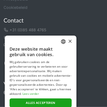
Cookiebeleid
Contact
+31 (0)85 488 4765
Contactformulier
×
Helpcentrum
Deze website maakt
DUTCH
gebruik van cookies.
FRENCH
Wij gebruiken cookies om de
gebruikerservaring te verbeteren en voor
ENGLISH
advertentiepersonalisatie. Wij maken
gebruik van cookies en mobiele advertentie-
ID's voor gepersonaliseerde en niet-
Volg ons
gepersonaliseerde advertenties. Door op
'Alles accepteren' te klikken, gaat u hiermee
akkoord.
Lees verder
ALLES ACCEPTEREN