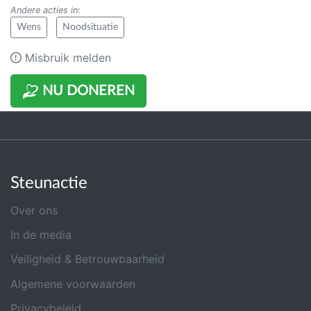
Andere acties in
:
Wens
Noodsituatie
Misbruik melden
NU DONEREN
Steunactie
Over ons
In de media
Veiligheid & Betrouwbaarheid
Algemene voorwaarden
Privacybeleid