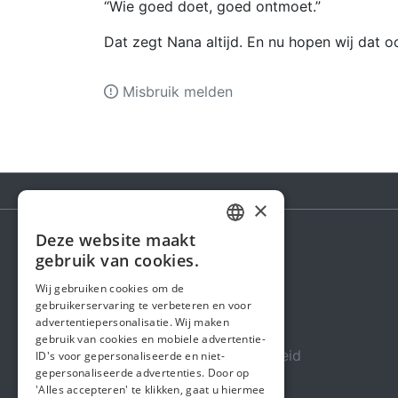
“Wie goed doet, goed ontmoet.”
Dat zegt Nana altijd. En nu hopen wij dat o
Misbruik melden
×
Deze website maakt
DUTCH
gebruik van cookies.
Steunactie
FRENCH
Wij gebruiken cookies om de
Over ons
gebruikerservaring te verbeteren en voor
ENGLISH
advertentiepersonalisatie. Wij maken
In de media
gebruik van cookies en mobiele advertentie-
Veiligheid & Betrouwbaarheid
ID's voor gepersonaliseerde en niet-
gepersonaliseerde advertenties. Door op
Algemene voorwaarden
'Alles accepteren' te klikken, gaat u hiermee