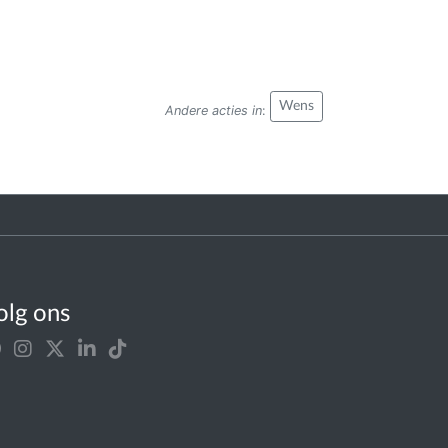
Wens
Andere acties in
:
olg ons