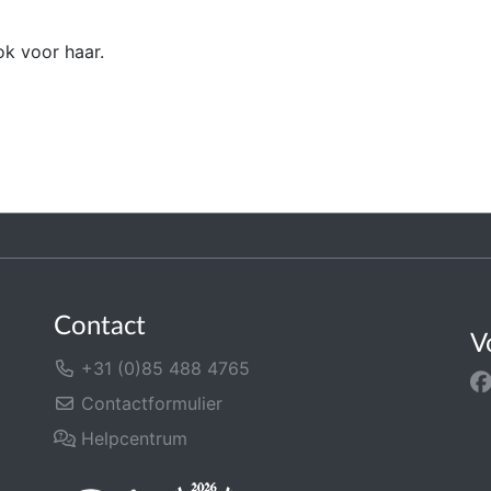
ok voor haar.
Contact
V
+31 (0)85 488 4765
Contactformulier
Helpcentrum