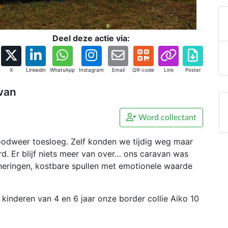
Deel deze actie via:
X
Linkedin
WhatsApp
Instagram
Email
QR-code
Link
Poster
avan
Word collectant
noodweer toesloeg. Zelf konden we tijdig weg maar
. Er blijf niets meer van over… ons caravan was
nneringen, kostbare spullen met emotionele waarde
kinderen van 4 en 6 jaar onze border collie Aiko 10