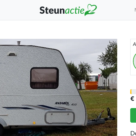
A
€
D