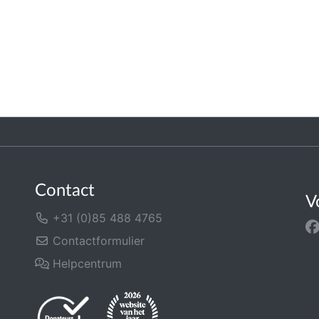
Contact
V
+31 (0)85 488 4765
Contactformulier
Helpcentrum