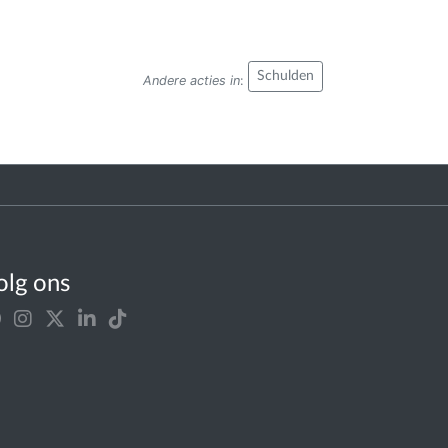
Schulden
Andere acties in
:
olg ons