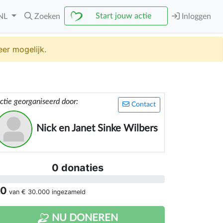
Start jouw actie
NL
Zoeken
Inloggen
er mogelijk.
ctie georganiseerd door:
Contact
Nick en Janet Sinke Wilbers
0 donaties
 0
van
€ 30.000
ingezameld
NU DONEREN