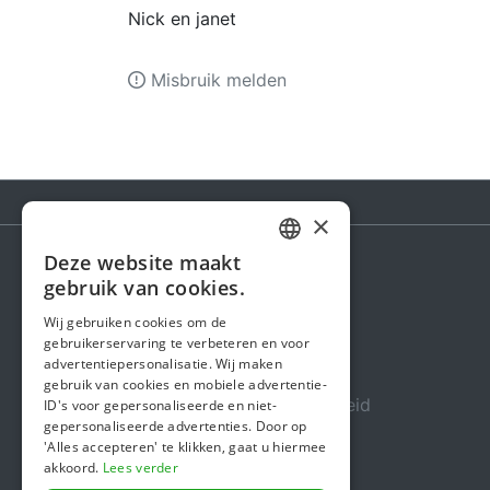
Nick en janet
Misbruik melden
×
Deze website maakt
DUTCH
gebruik van cookies.
Steunactie
FRENCH
Wij gebruiken cookies om de
Over ons
gebruikerservaring te verbeteren en voor
ENGLISH
advertentiepersonalisatie. Wij maken
In de media
gebruik van cookies en mobiele advertentie-
Veiligheid & Betrouwbaarheid
ID's voor gepersonaliseerde en niet-
gepersonaliseerde advertenties. Door op
Algemene voorwaarden
'Alles accepteren' te klikken, gaat u hiermee
akkoord.
Lees verder
Privacybeleid