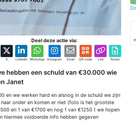
Do
Deel deze actie via:
o
X
Linkedin
WhatsApp
Instagram
Email
QR-code
Link
Poster
 we hebben een schuld van €30.000 wie
en Janet
0 en we werken hard en alsnog in de schuld we zijn
naar onder en komen er niet (foto is het grootste
2500 en 1 van €1700 en nog 1 van €1250 ) we hopen
en hiermee voldoende info hebben gegeven