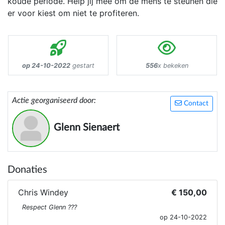
koude periode. Help jij mee om de mens te steunen die
er voor kiest om niet te profiteren.
op 24-10-2022
gestart
556
x bekeken
Actie georganiseerd door:
Contact
Glenn Sienaert
Donaties
Chris Windey
€ 150,00
Respect Glenn ???
op 24-10-2022