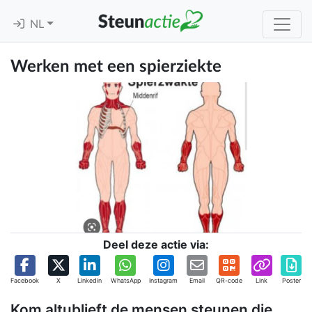
NL
Werken met een spierziekte
Deel deze actie via:
Facebook
X
Linkedin
WhatsApp
Instagram
Email
QR-code
Link
Poster
Kom altublieft de mensen steunen die