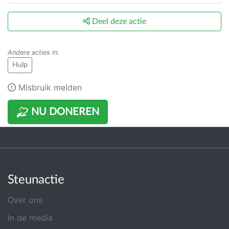
Deel deze actie
Andere acties in
:
Hulp
Misbruik melden
NU DONEREN
Steunactie
Over ons
In de media