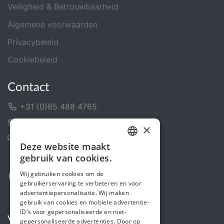
Veiligheid & Betrouwbaarheid
Algemene voorwaarden
Privacybeleid
Cookiebeleid
Contact
+31 (0)85 488 4765
Contactformulier
×
Helpcentrum
Deze website maakt
DUTCH
gebruik van cookies.
FRENCH
Wij gebruiken cookies om de
gebruikerservaring te verbeteren en voor
ENGLISH
advertentiepersonalisatie. Wij maken
gebruik van cookies en mobiele advertentie-
ID's voor gepersonaliseerde en niet-
Volg ons
gepersonaliseerde advertenties. Door op