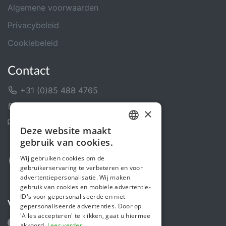
Algemene voorwaarden
Privacybeleid
Cookiebeleid
Contact
+31 (0)85 488 4765
Contactformulier
×
Helpcentrum
Deze website maakt
DUTCH
gebruik van cookies.
FRENCH
Wij gebruiken cookies om de
gebruikerservaring te verbeteren en voor
ENGLISH
advertentiepersonalisatie. Wij maken
gebruik van cookies en mobiele advertentie-
ID's voor gepersonaliseerde en niet-
Volg ons
gepersonaliseerde advertenties. Door op
'Alles accepteren' te klikken, gaat u hiermee
akkoord.
Lees verder