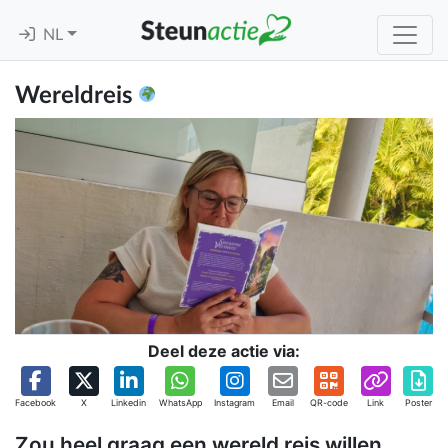
NL
Wereldreis
Deel deze actie via:
Facebook
X
Linkedin
WhatsApp
Instagram
Email
QR-code
Link
Poster
Zou heel graag een wereld reis willen