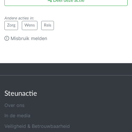
Deel deze actie
Andere acties in
:
Zorg
Wens
Reis
Misbruik melden
Steunactie
Over ons
In de media
Veiligheid & Betrouwbaarheid