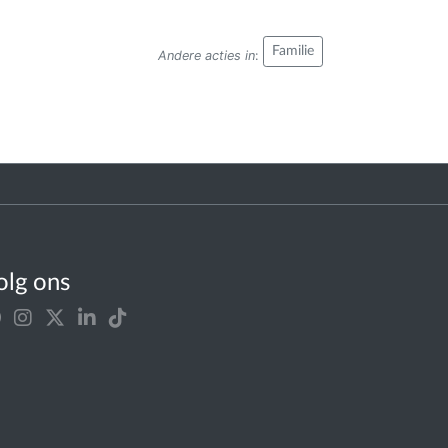
Familie
Andere acties in
:
olg ons