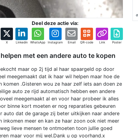
o
Deel deze actie via:
X
Linkedin
WhatsApp
Instagram
Email
QR-code
Link
Poster
er helpen met een andere auto te kopen
gekocht maar op 2j tijd al haar spaargeld op door
oveel meegemaakt dat ik haar wil helpen maar hoe de
n komen .Gisteren wou ze haar zelf iets aan doen ze
veilige auto ze rijd automatisch hebben een andere
oveel meegemaakt al en voor haar probeer ik alles
door binne kort moeten er nog reparaties gebeuren
 auto dat de garage zij beter uitkijken naar andere
n inkomen meer en kan ze haar zoon ook niet meer
weg lieve mensen te ontmoeten toon jullie goed
neren maar voor mij wel.Dank u op voorhand.x