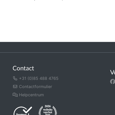
Contact
V
+31 (0)85 488 4765
Contactformulier
Helpcentrum