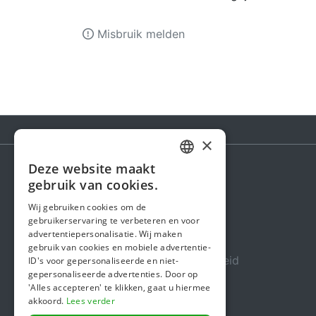
Misbruik melden
×
Deze website maakt
DUTCH
gebruik van cookies.
Steunactie
FRENCH
Wij gebruiken cookies om de
Over ons
gebruikerservaring te verbeteren en voor
ENGLISH
advertentiepersonalisatie. Wij maken
In de media
gebruik van cookies en mobiele advertentie-
Veiligheid & Betrouwbaarheid
ID's voor gepersonaliseerde en niet-
gepersonaliseerde advertenties. Door op
Algemene voorwaarden
'Alles accepteren' te klikken, gaat u hiermee
akkoord.
Lees verder
Privacybeleid