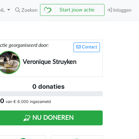
Start jouw actie
NL
Zoeken
Inloggen
ctie georganiseerd door:
Contact
Veronique Struyken
0 donaties
 0
van
€ 6.000
ingezameld
NU DONEREN