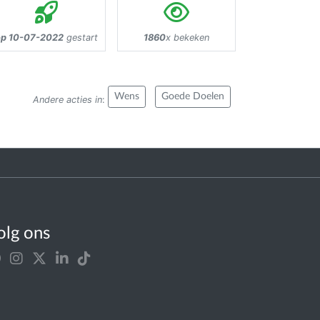
op 10-07-2022
gestart
1860
x bekeken
Wens
Goede Doelen
Andere acties in
:
olg ons