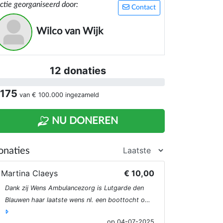
ctie georganiseerd door:
ervoer te bieden.
Contact
Wilco van Wijk
12 donaties
 175
van
€ 100.000
ingezameld
NU DONEREN
onaties
Martina Claeys
€ 10,00
Dank zij Wens Ambulancezorg is Lutgarde den
Blauwen haar laatste wens nl. een boottocht o…
op 04-07-2025