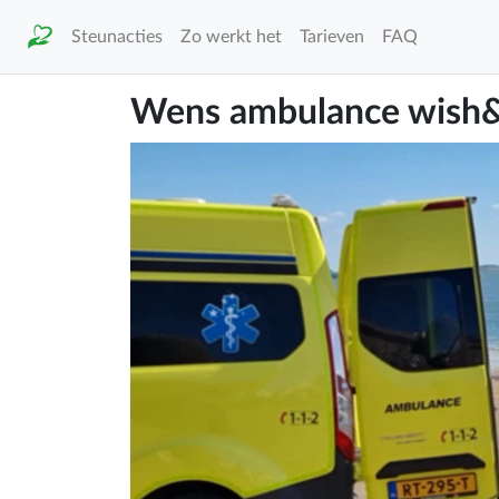
Steunacties
Zo werkt het
Tarieven
FAQ
Wens ambulance wish