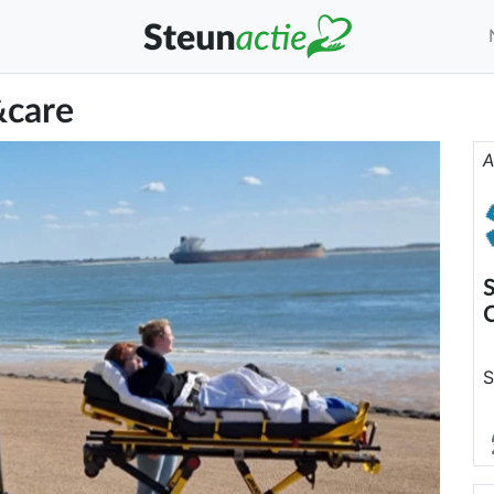
&care
A
S
S
e
h
l
p