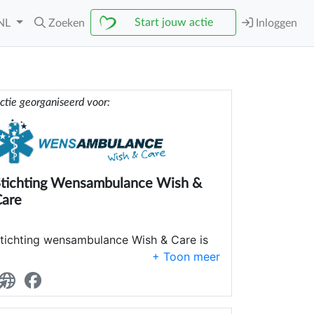
Start jouw actie
NL
Zoeken
Inloggen
ctie georganiseerd voor:
tichting Wensambulance Wish &
Care
tichting wensambulance Wish & Care is
en non-profit organisatie. De stichting
eeft als doel de laatste wensen van
angdurig zieken en (pre)terminale
atiënten mogelijk te maken door passend