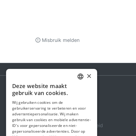
Misbruik melden
×
Deze website maakt
DUTCH
gebruik van cookies.
Steunactie
FRENCH
Wij gebruiken cookies om de
Over ons
gebruikerservaring te verbeteren en voor
ENGLISH
advertentiepersonalisatie. Wij maken
In de media
gebruik van cookies en mobiele advertentie-
Veiligheid & Betrouwbaarheid
ID's voor gepersonaliseerde en niet-
gepersonaliseerde advertenties. Door op
Algemene voorwaarden