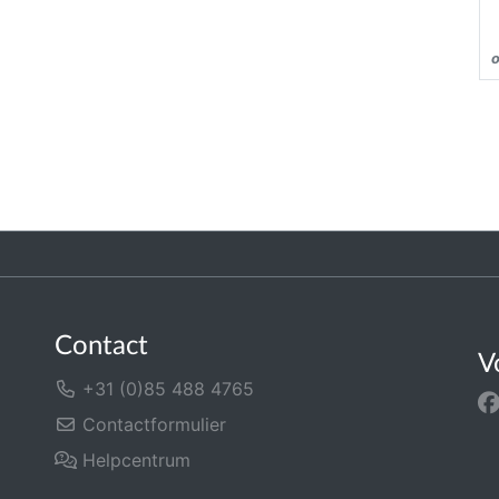
Contact
V
+31 (0)85 488 4765
Contactformulier
Helpcentrum