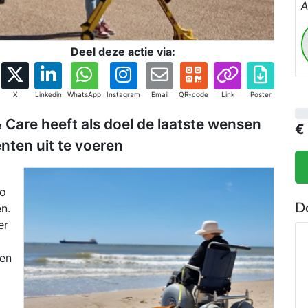
A
v
Deel deze actie via:
X
Linkedin
WhatsApp
Instagram
Email
QR-code
Link
Poster
Care heeft als doel de laatste wensen
€
nten uit te voeren
co
n.
D
er
een