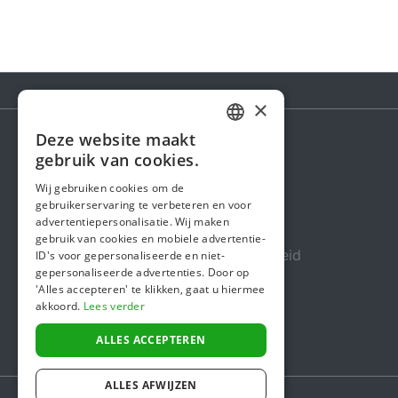
×
Deze website maakt
DUTCH
gebruik van cookies.
Steunactie
FRENCH
Wij gebruiken cookies om de
Over ons
gebruikerservaring te verbeteren en voor
ENGLISH
advertentiepersonalisatie. Wij maken
In de media
gebruik van cookies en mobiele advertentie-
Veiligheid & Betrouwbaarheid
ID's voor gepersonaliseerde en niet-
gepersonaliseerde advertenties. Door op
Algemene voorwaarden
'Alles accepteren' te klikken, gaat u hiermee
akkoord.
Lees verder
Privacybeleid
Cookiebeleid
ALLES ACCEPTEREN
ALLES AFWIJZEN