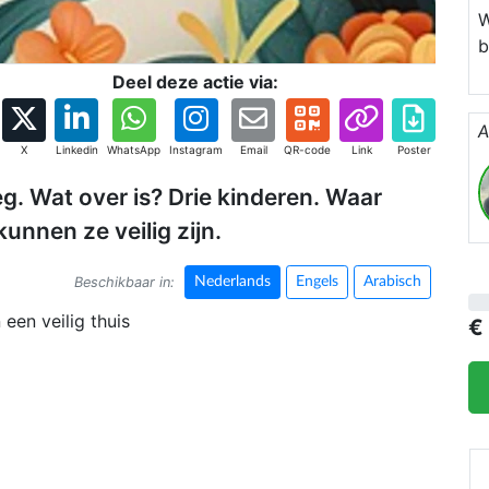
W
b
i
Deel deze actie via:
A
X
Linkedin
WhatsApp
Instagram
Email
QR-code
Link
Poster
g. Wat over is? Drie kinderen. Waar
unnen ze veilig zijn.
Beschikbaar in:
Nederlands
Engels
Arabisch
een veilig thuis
€