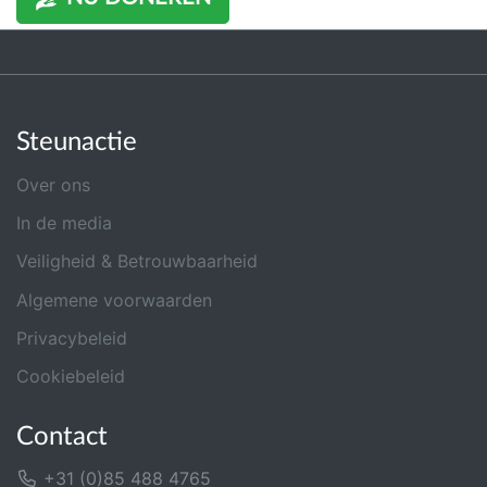
Steunactie
Over ons
In de media
Veiligheid & Betrouwbaarheid
Algemene voorwaarden
Privacybeleid
Cookiebeleid
Contact
+31 (0)85 488 4765