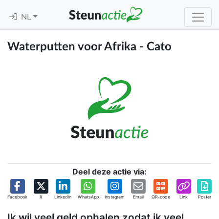
NL
Waterputten voor Afrika - Cato
Deel deze actie via:
Facebook
X
Linkedin
WhatsApp
Instagram
Email
QR-code
Link
Poster
Ik wil veel geld ophalen zodat ik veel