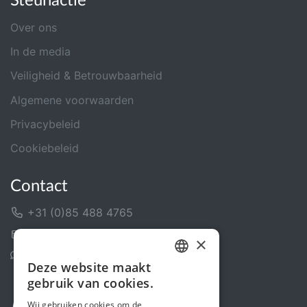
Steunactie
Over ons
In de media
Veiligheid & Betrouwbaarheid
Algemene voorwaarden
Privacybeleid
Cookiebeleid
Contact
+31 (0)85 488 4765
Contactformulier
×
Helpcentrum
Deze website maakt
DUTCH
gebruik van cookies.
FRENCH
Wij gebruiken cookies om de