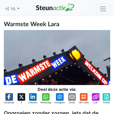
NL
Warmste Week Lara
Deel deze actie via:
Facebook
X
Linkedin
WhatsApp
Instagram
Email
QR-code
Link
Poster
Opgroeien zonder zorgen, iets dat de