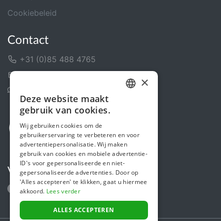
Cookiebeleid
Contact
+31 (0)85 488 4765
Contactformulier
×
Helpcentrum
Deze website maakt
DUTCH
gebruik van cookies.
FRENCH
Wij gebruiken cookies om de
gebruikerservaring te verbeteren en voor
ENGLISH
advertentiepersonalisatie. Wij maken
gebruik van cookies en mobiele advertentie-
ID's voor gepersonaliseerde en niet-
Volg ons
gepersonaliseerde advertenties. Door op
'Alles accepteren' te klikken, gaat u hiermee
akkoord.
Lees verder
ALLES ACCEPTEREN