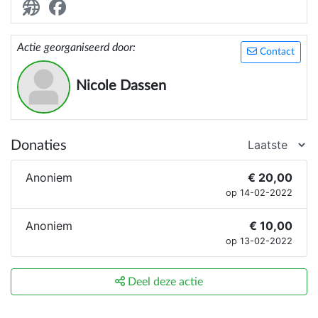
januari 2017 - door Tristan Canisius.
Ons doel is om ouderen, die op welke manier dan
Actie georganiseerd door:
Contact
ook vereenzaamd zijn óf een moeilijke periode
hebben beleefd, te verblijden met een bezoek van
Nicole Dassen
vrijwilligers én natuurlijk een mooi boeketje
bloemen. (via sponsoren)
Donaties
Anoniem
€ 20,00
op 14-02-2022
Anoniem
€ 10,00
op 13-02-2022
Deel deze actie