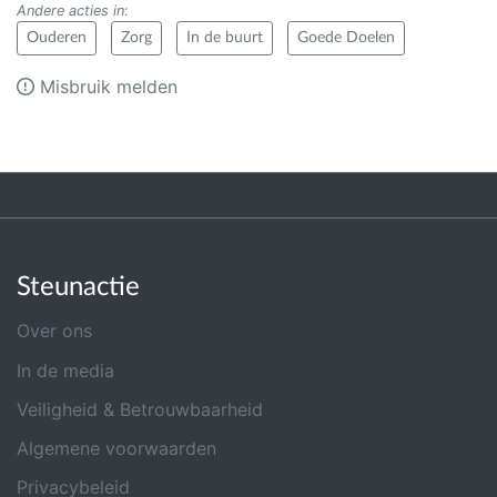
Andere acties in
:
Ouderen
Zorg
In de buurt
Goede Doelen
Misbruik melden
Steunactie
Over ons
In de media
Veiligheid & Betrouwbaarheid
Algemene voorwaarden
Privacybeleid