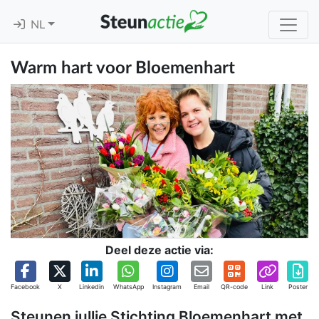
NL
Warm hart voor Bloemenhart
Deel deze actie via:
Facebook
X
Linkedin
WhatsApp
Instagram
Email
QR-code
Link
Poster
Steunen jullie Stichting Bloemenhart met