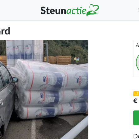
ard
A
1
€
D