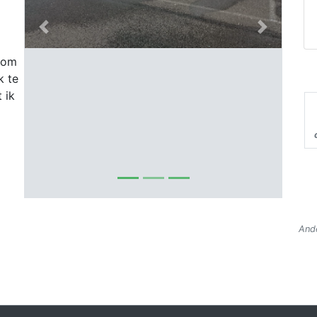
Previous
Next
 om
k te
 ik
Ande