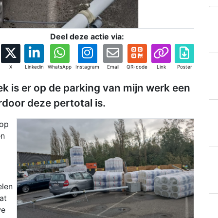
Deel deze actie via:
X
Linkedin
WhatsApp
Instagram
Email
QR-code
Link
Poster
 is er op de parking van mijn werk een
door deze pertotal is.
 op
en
elen
at
we