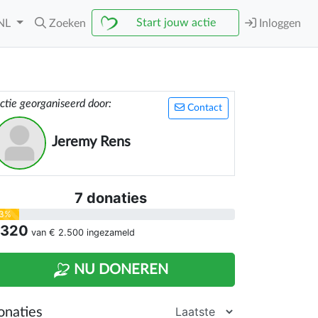
Start jouw actie
NL
Zoeken
Inloggen
ctie georganiseerd door:
Contact
Jeremy Rens
7 donaties
3%
 320
van
€ 2.500
ingezameld
NU DONEREN
onaties