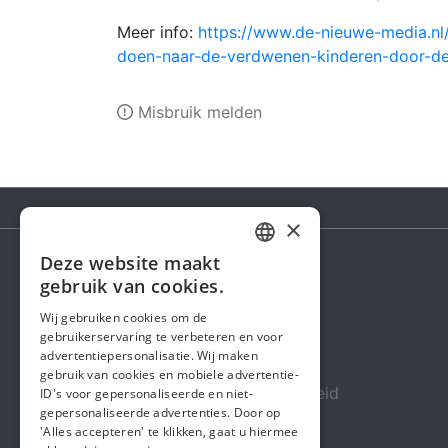
Meer info:
https://www.de-nieuwe-media.nl
doen-naar-de-verdwenen-kinderen-door-de-
Misbruik melden
×
Deze website maakt
DUTCH
gebruik van cookies.
Steunactie
FRENCH
Wij gebruiken cookies om de
Over ons
gebruikerservaring te verbeteren en voor
ENGLISH
advertentiepersonalisatie. Wij maken
In de media
gebruik van cookies en mobiele advertentie-
Veiligheid & Betrouwbaarheid
ID's voor gepersonaliseerde en niet-
gepersonaliseerde advertenties. Door op
Algemene voorwaarden
'Alles accepteren' te klikken, gaat u hiermee