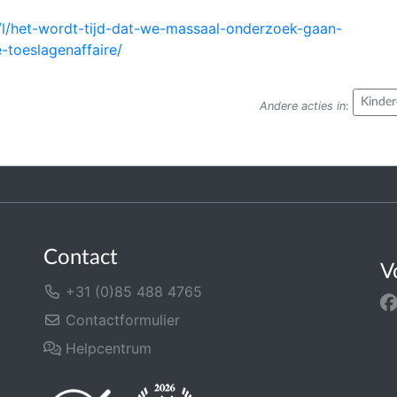
/l/het-wordt-tijd-dat-we-massaal-onderzoek-gaan-
toeslagenaffaire/
Kinder
Andere acties in
:
Contact
V
+31 (0)85 488 4765
Contactformulier
Helpcentrum