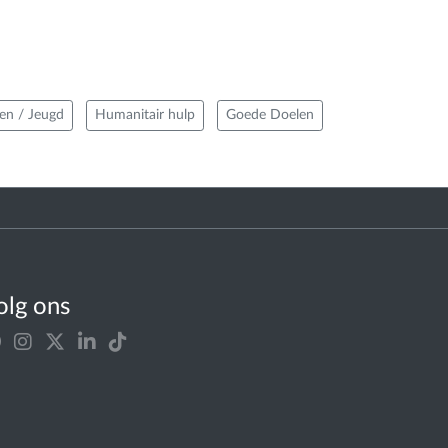
en / Jeugd
Humanitair hulp
Goede Doelen
olg ons