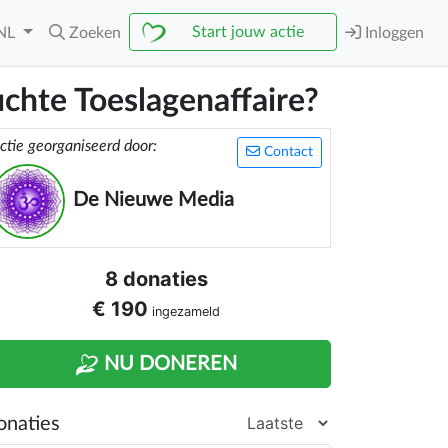
Start jouw actie
NL
Zoeken
Inloggen
chte Toeslagenaffaire?
ctie georganiseerd door:
Contact
De Nieuwe Media
8 donaties
€ 190
ingezameld
NU DONEREN
onaties