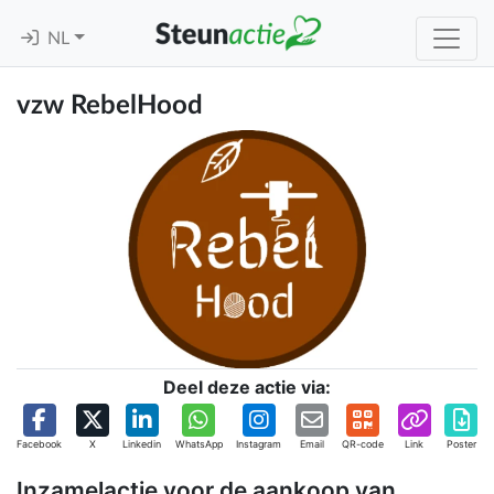
NL
vzw RebelHood
Deel deze actie via:
Facebook
X
Linkedin
WhatsApp
Instagram
Email
QR-code
Link
Poster
Inzamelactie voor de aankoop van