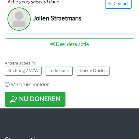
Actie georganiseerd door:
Contact
Jolien Straetmans
Deel deze actie
Andere acties in
:
Stichting / VZW
In de buurt
Goede Doelen
Misbruik melden
NU DONEREN