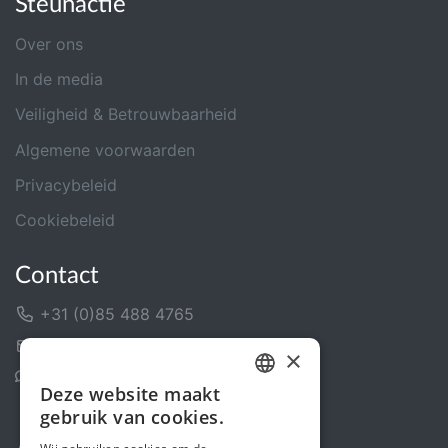
Steunactie
Over ons
In de media
Veiligheid & Betrouwbaarheid
Algemene voorwaarden
Privacybeleid
Cookiebeleid
Contact
+31 (0)85 488 4765
Contactformulier
×
Helpcentrum
Deze website maakt
DUTCH
gebruik van cookies.
FRENCH