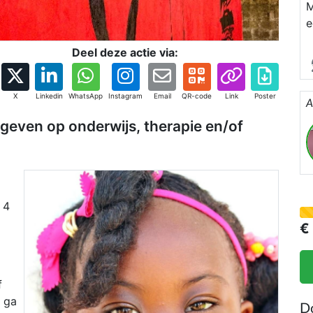
M
e
c
Deel deze actie via:
m
g
d
X
Linkedin
WhatsApp
Instagram
Email
QR-code
Link
Poster
A
e geven op onderwijs, therapie en/of
 4
€
f
k ga
D