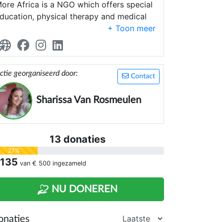
ore Africa is a NGO which offers special
ducation, physical therapy and medical
are for children with physical and/or
ental disabilities. Besides, we have a
uesthouse where guest can relax while
onating straight to the NGO.
ctie georganiseerd door:
Contact
Sharissa Van Rosmeulen
13 donaties
27%
 135
van
€ 500
ingezameld
NU DONEREN
onaties