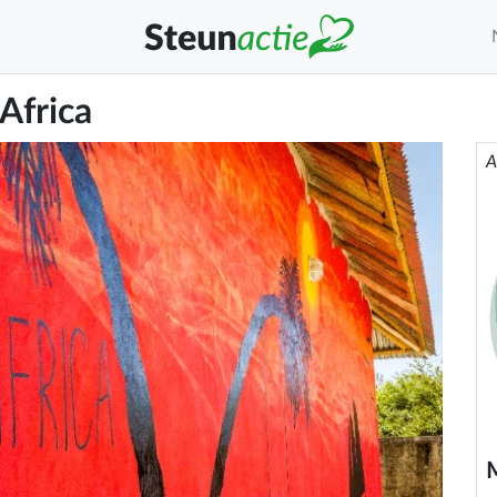
Africa
A
M