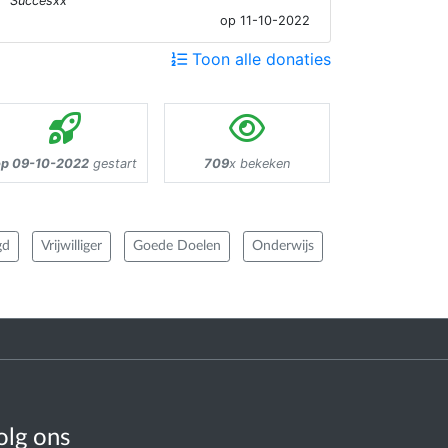
Succesxx
op 11-10-2022
Toon alle donaties
op 09-10-2022
gestart
709
x bekeken
gd
Vrijwilliger
Goede Doelen
Onderwijs
olg ons