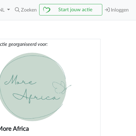
Start jouw actie
NL
Zoeken
Inloggen
ctie georganiseerd voor:
ore Africa