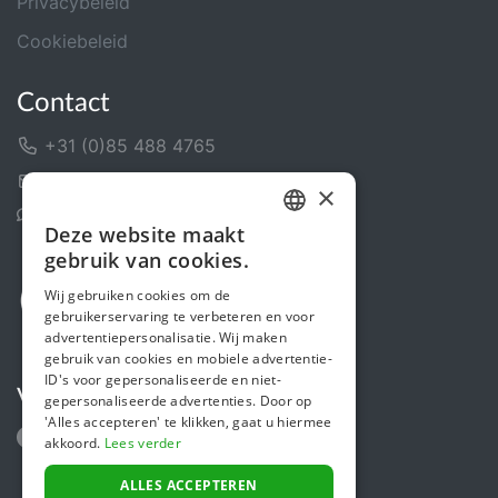
Privacybeleid
Cookiebeleid
Contact
+31 (0)85 488 4765
Contactformulier
×
Helpcentrum
Deze website maakt
DUTCH
gebruik van cookies.
FRENCH
Wij gebruiken cookies om de
gebruikerservaring te verbeteren en voor
ENGLISH
advertentiepersonalisatie. Wij maken
gebruik van cookies en mobiele advertentie-
ID's voor gepersonaliseerde en niet-
Volg ons
gepersonaliseerde advertenties. Door op
'Alles accepteren' te klikken, gaat u hiermee
akkoord.
Lees verder
ALLES ACCEPTEREN