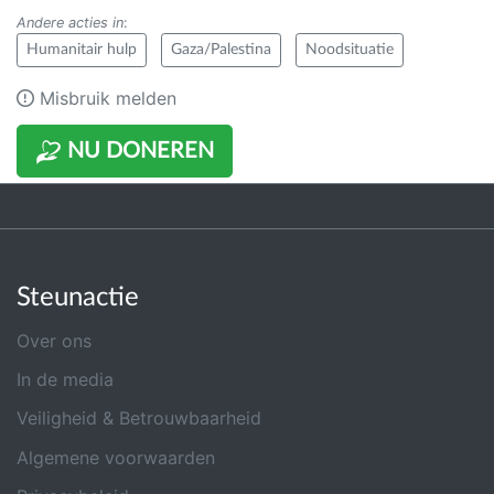
Andere acties in
:
Humanitair hulp
Gaza/Palestina
Noodsituatie
Misbruik melden
NU DONEREN
Steunactie
Over ons
In de media
Veiligheid & Betrouwbaarheid
Algemene voorwaarden