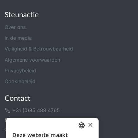
Steunactie
Over ons
In de media
Veiligheid & Betrouwbaarheid
Algemene voorwaarden
Privacybeleid
Cookiebeleid
Contact
+31 (0)85 488 4765
Contactformulier
×
Helpcentrum
Deze website maakt
DUTCH