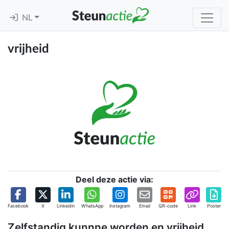
NL
vrijheid
Deel deze actie via:
Facebook
X
Linkedin
WhatsApp
Instagram
Email
QR-code
Link
Poster
Zelfstandig kunnne worden en vrijheid