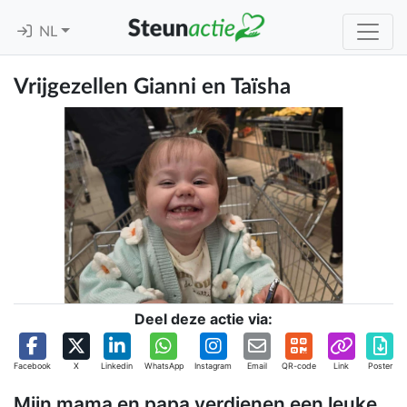
NL
Vrijgezellen Gianni en Taïsha
Deel deze actie via:
Facebook
X
Linkedin
WhatsApp
Instagram
Email
QR-code
Link
Poster
Mijn mama en papa verdienen een leuke