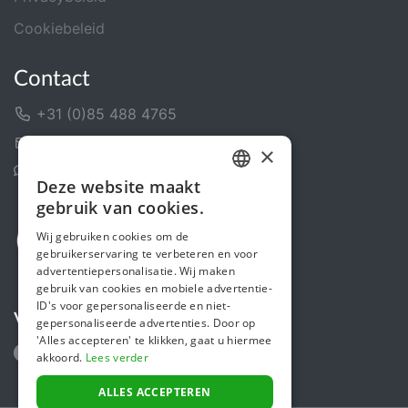
Cookiebeleid
Contact
+31 (0)85 488 4765
Contactformulier
×
Helpcentrum
Deze website maakt
DUTCH
gebruik van cookies.
FRENCH
Wij gebruiken cookies om de
gebruikerservaring te verbeteren en voor
ENGLISH
advertentiepersonalisatie. Wij maken
gebruik van cookies en mobiele advertentie-
ID's voor gepersonaliseerde en niet-
Volg ons
gepersonaliseerde advertenties. Door op
'Alles accepteren' te klikken, gaat u hiermee
akkoord.
Lees verder
ALLES ACCEPTEREN