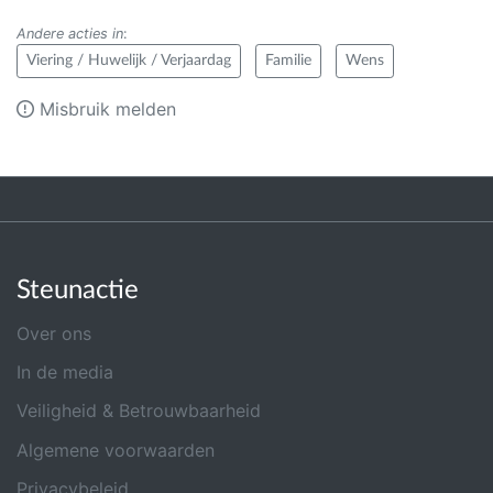
Andere acties in
:
Viering / Huwelijk / Verjaardag
Familie
Wens
Misbruik melden
Steunactie
Over ons
In de media
Veiligheid & Betrouwbaarheid
Algemene voorwaarden
Privacybeleid