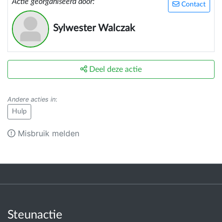
Actie georganiseerd door:
Contact
Sylwester Walczak
Deel deze actie
Andere acties in
:
Hulp
Misbruik melden
Steunactie