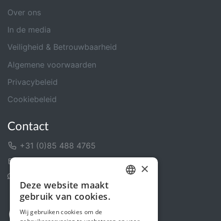
Over ons
In de media
Veiligheid & Betrouwbaarheid
Algemene voorwaarden
Privacybeleid
Cookiebeleid
Contact
+31 (0)85 488 4765
Contactformulier
×
Helpcentrum
Deze website maakt
DUTCH
gebruik van cookies.
FRENCH
Wij gebruiken cookies om de