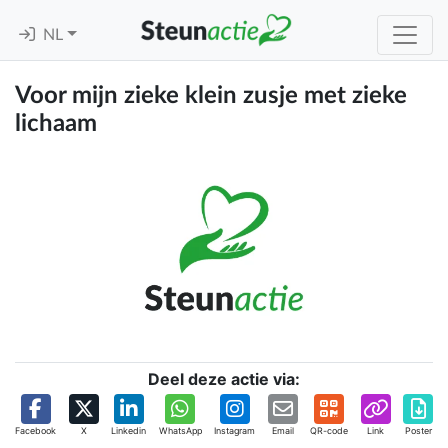
NL
Voor mijn zieke klein zusje met zieke
lichaam
Deel deze actie via:
Facebook
X
Linkedin
WhatsApp
Instagram
Email
QR-code
Link
Poster