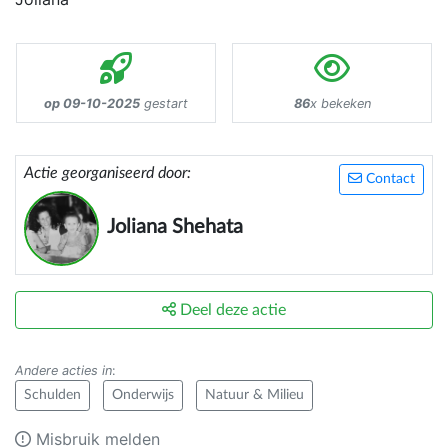
op 09-10-2025
gestart
86
x bekeken
Actie georganiseerd door:
Contact
Joliana Shehata
Deel deze actie
Andere acties in
:
Schulden
Onderwijs
Natuur & Milieu
Misbruik melden