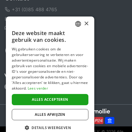
+31 (0)85 488 4765
Contactformulier
×
Helpcentrum
Deze website maakt
DUTCH
gebruik van cookies.
FRENCH
Wij gebruiken cookies om de
gebruikerservaring te verbeteren en voor
ENGLISH
advertentiepersonalisatie. Wij maken
gebruik van cookies en mobiele advertentie-
ID's voor gepersonaliseerde en niet-
Volg ons
gepersonaliseerde advertenties. Door op
'Alles accepteren' te klikken, gaat u hiermee
akkoord.
Lees verder
ALLES ACCEPTEREN
Secure payments powered by
ALLES AFWIJZEN
DETAILS WEERGEVEN
Steunactie is een initiatief van Sponsor Europe B.V.
© 2026 Alle