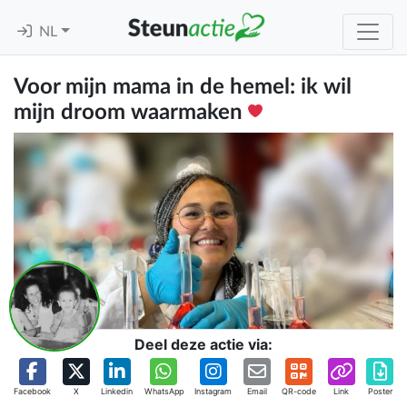
NL
Voor mijn mama in de hemel: ik wil
mijn droom waarmaken
Deel deze actie via:
Facebook
X
Linkedin
WhatsApp
Instagram
Email
QR-code
Link
Poster