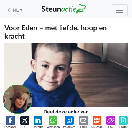
NL
Voor Eden – met liefde, hoop en
kracht
Deel deze actie via:
Facebook
X
Linkedin
WhatsApp
Instagram
Email
QR-code
Link
Poster