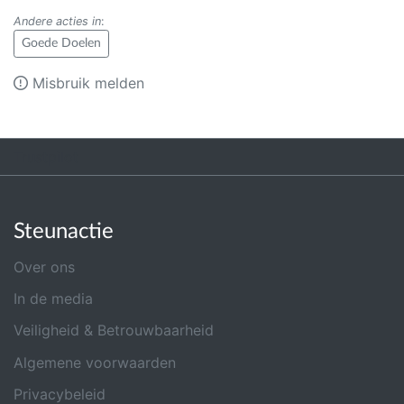
Andere acties in
:
Goede Doelen
Misbruik melden
Trustpilot
Steunactie
Over ons
In de media
Veiligheid & Betrouwbaarheid
Algemene voorwaarden
Privacybeleid