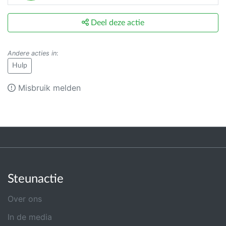
Deel deze actie
Andere acties in
:
Hulp
Misbruik melden
Steunactie
Over ons
In de media