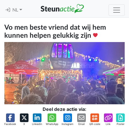
NL
Vo men beste vriend dat wij hem
kunnen helpen gelukkig zijn
Deel deze actie via:
Facebook
X
Linkedin
WhatsApp
Instagram
Email
QR-code
Link
Poster