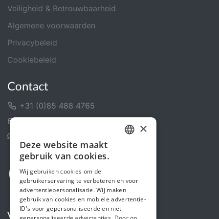
Veiligheid & Betrouwbaarheid
Algemene voorwaarden
Privacybeleid
Cookiebeleid
Contact
+31 (0)85 488 4765
Contactformulier
×
Helpcentrum
Deze website maakt
DUTCH
gebruik van cookies.
FRENCH
Wij gebruiken cookies om de
gebruikerservaring te verbeteren en voor
ENGLISH
advertentiepersonalisatie. Wij maken
gebruik van cookies en mobiele advertentie-
ID's voor gepersonaliseerde en niet-
Volg ons
gepersonaliseerde advertenties. Door op