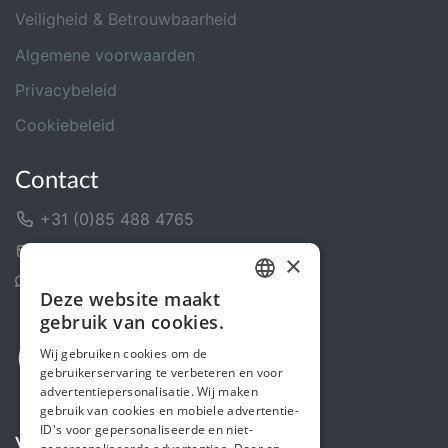
Veiligheid & Betrouwbaarheid
Algemene voorwaarden
Privacybeleid
Cookiebeleid
Contact
+31 (0)85 488 4765
Contactformulier
×
Helpcentrum
Deze website maakt
DUTCH
gebruik van cookies.
FRENCH
Wij gebruiken cookies om de
gebruikerservaring te verbeteren en voor
ENGLISH
advertentiepersonalisatie. Wij maken
gebruik van cookies en mobiele advertentie-
ID's voor gepersonaliseerde en niet-
Volg ons