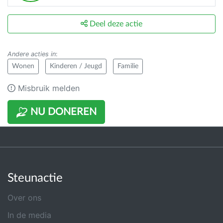
Deel deze actie
Andere acties in
:
Wonen
Kinderen / Jeugd
Familie
Misbruik melden
NU DONEREN
Steunactie
Over ons
In de media