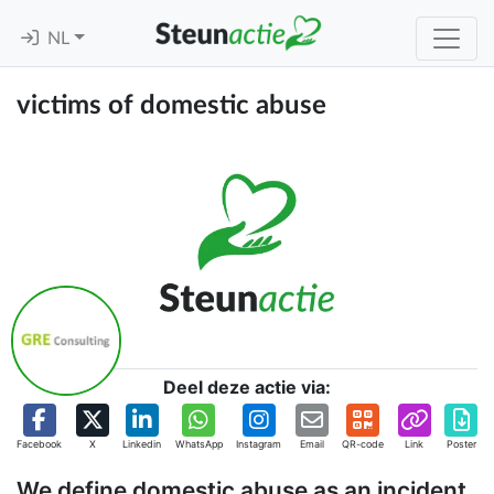
NL
victims of domestic abuse
Deel deze actie via:
Facebook
X
Linkedin
WhatsApp
Instagram
Email
QR-code
Link
Poster
We define domestic abuse as an incident