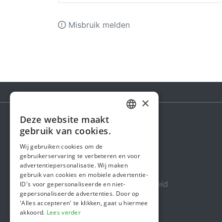
Misbruik melden
×
Deze website maakt
DUTCH
gebruik van cookies.
Steunactie
FRENCH
Wij gebruiken cookies om de
Over ons
gebruikerservaring te verbeteren en voor
ENGLISH
advertentiepersonalisatie. Wij maken
In de media
gebruik van cookies en mobiele advertentie-
Veiligheid & Betrouwbaarheid
ID's voor gepersonaliseerde en niet-
gepersonaliseerde advertenties. Door op
Algemene voorwaarden
'Alles accepteren' te klikken, gaat u hiermee
akkoord.
Lees verder
Privacybeleid