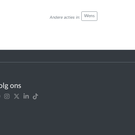
Wens
Andere acties in
:
olg ons