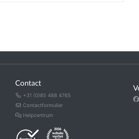
Contact
V
+31 (0)85 488 4765
Contactformulier
Helpcentrum