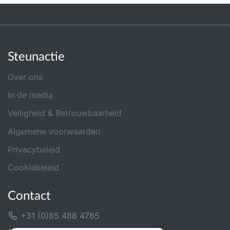
Steunactie
Over ons
In de media
Veiligheid & Betrouwbaarheid
Algemene voorwaarden
Privacybeleid
Cookiebeleid
Contact
+31 (0)85 488 4765