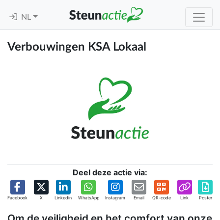
NL
Verbouwingen KSA Lokaal
Deel deze actie via:
Facebook
X
Linkedin
WhatsApp
Instagram
Email
QR-code
Link
Poster
Om de veiligheid en het comfort van onze