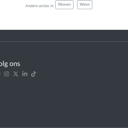
Wonen
Wens
Andere acties in
:
olg ons