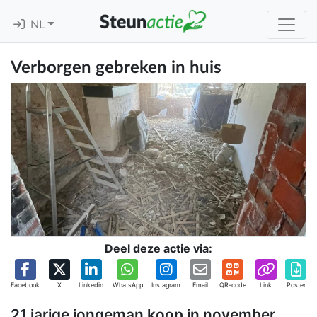
NL
Verborgen gebreken in huis
Deel deze actie via:
Facebook
X
Linkedin
WhatsApp
Instagram
Email
QR-code
Link
Poster
21 jarige jongeman koop in november