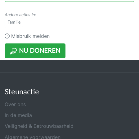
Andere acties in
:
Familie
Misbruik melden
NU DONEREN
Steunactie
Over ons
In de media
Veiligheid & Betrouwbaarheid
Algemene voorwaarden