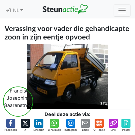
NL
Verassing voor vader die gehandicapte
zoon in zijn eentje opvoed
Deel deze actie via:
Facebook
X
Linkedin
WhatsApp
Instagram
Email
QR-code
Link
Poster