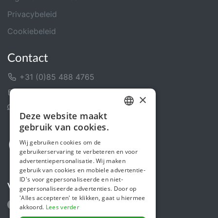
Privacybeleid
Cookiebeleid
Contact
+31 (0)85 488 4765
Contactformulier
×
Helpcentrum
Deze website maakt
DUTCH
gebruik van cookies.
FRENCH
Wij gebruiken cookies om de
gebruikerservaring te verbeteren en voor
ENGLISH
advertentiepersonalisatie. Wij maken
gebruik van cookies en mobiele advertentie-
ID's voor gepersonaliseerde en niet-
Volg ons
gepersonaliseerde advertenties. Door op
'Alles accepteren' te klikken, gaat u hiermee
akkoord.
Lees verder