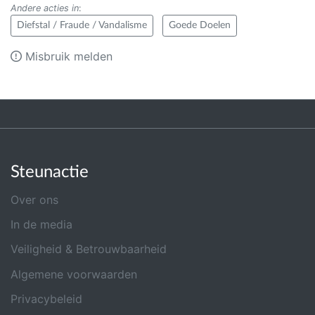
Andere acties in
:
Diefstal / Fraude / Vandalisme
Goede Doelen
Misbruik melden
Steunactie
Over ons
In de media
Veiligheid & Betrouwbaarheid
Algemene voorwaarden
Privacybeleid