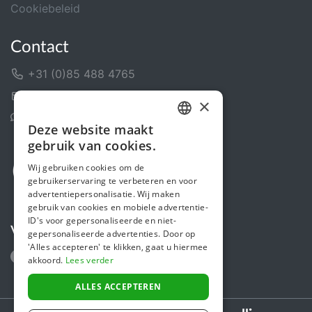
Cookiebeleid
Contact
+31 (0)85 488 4765
Contactformulier
×
Helpcentrum
Deze website maakt
DUTCH
gebruik van cookies.
FRENCH
Wij gebruiken cookies om de
gebruikerservaring te verbeteren en voor
ENGLISH
advertentiepersonalisatie. Wij maken
gebruik van cookies en mobiele advertentie-
ID's voor gepersonaliseerde en niet-
Volg ons
gepersonaliseerde advertenties. Door op
'Alles accepteren' te klikken, gaat u hiermee
akkoord.
Lees verder
ALLES ACCEPTEREN