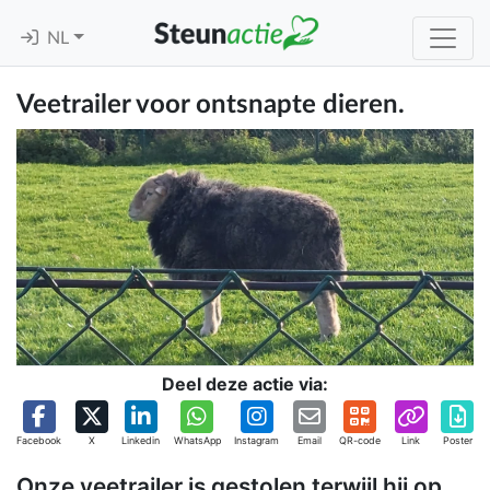
NL
Veetrailer voor ontsnapte dieren.
Deel deze actie via:
Facebook
X
Linkedin
WhatsApp
Instagram
Email
QR-code
Link
Poster
Onze veetrailer is gestolen terwijl hij op