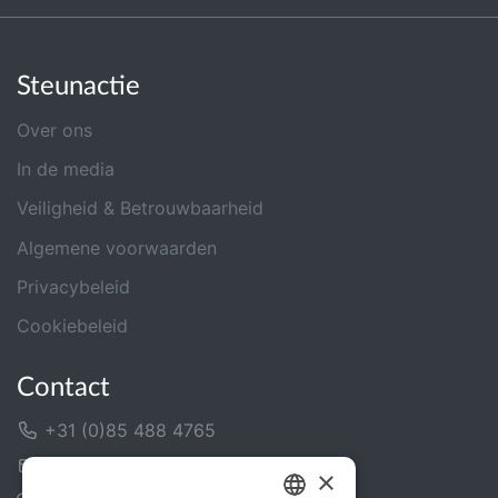
Steunactie
Over ons
In de media
Veiligheid & Betrouwbaarheid
Algemene voorwaarden
Privacybeleid
Cookiebeleid
Contact
+31 (0)85 488 4765
Contactformulier
×