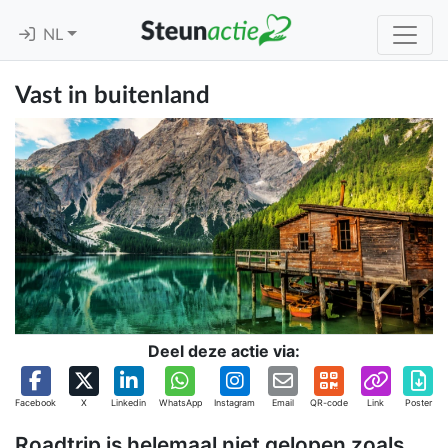
NL
Vast in buitenland
Deel deze actie via:
Facebook
X
Linkedin
WhatsApp
Instagram
Email
QR-code
Link
Poster
Roadtrip is helemaal niet gelopen zoals